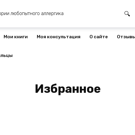
ории любопытного аллергика
Мои книги
Моя консультация
О сайте
Отзыв
ыльцы
Избранное